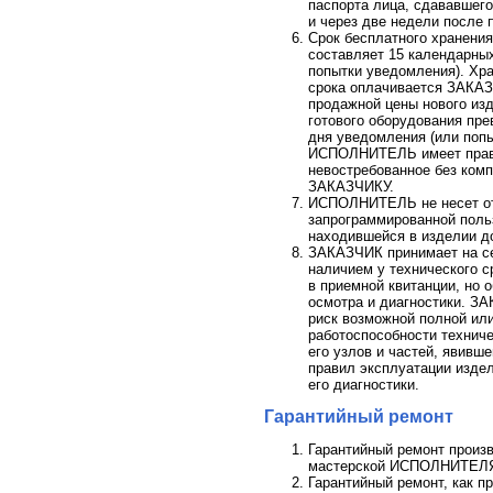
паспорта лица, сдававшего
и через две недели после 
Срок бесплатного хранени
составляет 15 календарны
попытки уведомления). Хр
срока оплачивается ЗАКА
продажной цены нового изд
готового оборудования пр
дня уведомления (или поп
ИСПОЛНИТЕЛЬ имеет право
невостребованное без комп
ЗАКАЗЧИКУ.
ИСПОЛНИТЕЛЬ не несет от
запрограммированной поль
находившейся в изделии д
ЗАКАЗЧИК принимает на се
наличием у технического с
в приемной квитанции, но 
осмотра и диагностики. З
риск возможной полной или
работоспособности технич
его узлов и частей, явивш
правил эксплуатации издел
его диагностики.
Гарантийный ремонт
Гарантийный ремонт произв
мастерской ИСПОЛНИТЕЛ
Гарантийный ремонт, как п