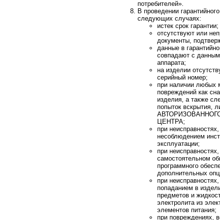
потребителей».
В проведении гарантийного
следующих случаях:
истек срок гарантии;
отсутствуют или не
документы, подтвер
данные в гарантийно
совпадают с данным
аппарата;
на изделии отсутств
серийный номер;
при наличии любых 
повреждений как сна
изделия, а также сл
попыток вскрытия, л
АВТОРИЗОВАННОГ
ЦЕНТРА;
при неисправностях
несоблюдением инст
эксплуатации;
при неисправностях,
самостоятельном об
программного обеспе
дополнительных опц
при неисправностях
попаданием в издел
предметов и жидкост
электролита из эле
элементов питания;
при повреждениях, 