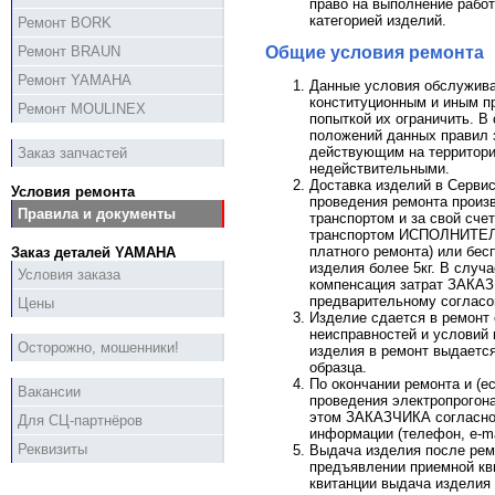
право на выполнение рабо
категорией изделий.
Ремонт BORK
Общие условия ремонта
Ремонт BRAUN
Ремонт YAMAHA
Данные условия обслужива
конституционным и иным 
Ремонт MOULINEX
попыткой их ограничить. В
положений данных правил 
действующим на территори
Заказ запчастей
недействительными.
Доставка изделий в Сервис
Условия ремонта
проведения ремонта прои
Правила и документы
транспортом и за свой сче
транспортом ИСПОЛНИТЕЛЯ
платного ремонта) или бес
Заказ деталей YAMAHA
изделия более 5кг. В случ
Условия заказа
компенсация затрат ЗАКАЗ
предварительному согла
Цены
Изделие сдается в ремонт
неисправностей и условий 
Осторожно, мошенники!
изделия в ремонт выдается
образца.
По окончании ремонта и (е
Вакансии
проведения электропрого
этом ЗАКАЗЧИКА согласно 
Для СЦ-партнёров
информации (телефон, e-ma
Реквизиты
Выдача изделия после рем
предъявлении приемной кв
квитанции выдача изделия