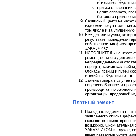
стихийного бедствия
при использовании 
целях аппарата, пре
бытового применени
Сервисный центр не несет 
издержки покупателя, связ
том числе и за упущенную 
Все детали и узлы, которы
результате проведения гар
собственностью фирм-прои
ЗАКАЗЧИКУ.
ИСПОЛНИТЕЛЬ не несет отв
ремонт, если его деятельн
непредвиденными обстоят
порядка, такими как: войн
блокады границ и путей со
стихийные бедствия и т.п.
Замена товара в случае п
нецелесообразности прове
производится по заключе
организации, продавшей из
Платный ремонт
При сдаче изделия в платн
заявленного списка дефе
называется ориентировочна
возможно. Окончательная 
ЗАКАЗЧИКОМ в случае, есл
выше названной ориентиров