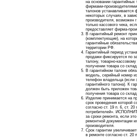
на основании гарантийных 
фирмами-производителями.
талонов устанавливается 
некоторых случаях, в зави
производителя, возможен 
только кассового чека, ес
предоставляет фирма-прои
В гарантийный ремонт при
(комплектующие), на кото
гарантийные обязательств
территории РФ.
Гарантийный период устан
продажи фиксируется по з
талону, товарно-кассовому
получении товара со склад
В гарантийном талоне обя
модель, серийный номер из
телефон владельца (если 
гарантийного талона). К г
должен быть приложен тов
получения товара со склад
Изделие принимается на п
срок проведения которой с
согласно ст. 19 п. 6, ст. 2
потребителей». ИСПОЛНИТ
за сроки ремонта, если это
ремонтной документации и
производителя.
Срок гарантии увеличивае
в ремонте согласно ст. 20 