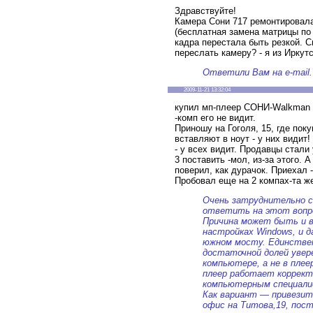
Здравствуйте!
Камера Сони 717 ремонтировала
(бесплатная замена матрицы по 
кадра перестала быть резкой. 
переслать камеру? - я из Иркутс
Ответили Вам на e-mail.
2009-11-21 13:32:04
купил мп-плеер СОНИ-Walkman 
-комп его не видит.
Приношу на Гоголя, 15, где пок
вставляют в ноут - у них видит
- у всех видит. Продавцы стали
3 поставить -мол, из-за этого. А
поверил, как дурачок. Приехал -
Пробовал еще на 2 компах-та же
Очень затруднительно с
ответить на этот вопр
Причина может быть и в
настройках Windows, и д
южном мосту. Единствен
достаточной долей увер
компьютере, а не в плее
плеер работает корректн
компьютерным специали
Как вариант — привезит
офис на Титова,19, пост