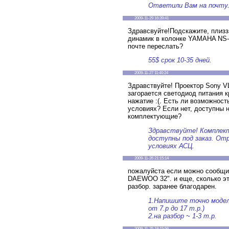
Ответили Вам на почту
2009-11-29 16:39:41
Здравсвуйте!Подскажите, плизз
динамик в колонке YAMAHA NS-5
почте переслать?
55$ срок 10-35 дней.
2009-11-27 11:40:24
Здравствуйте! Проектор Sony V
загорается светодиод питания к
нажатие :(. Есть ли возможност
условиях? Если нет, доступны 
комплектующие?
Здравствуйте! Комплек
доступны под заказ. От
условиях АСЦ.
2009-11-26 21:15:14
пожалуйста если можно сообщит
DAEWOO 32". и еще, сколько эт
разбор. заранее благодарен.
1.Напишите точно модел
от 7.р до 17 т.р.)
2.на разбор ~ 1-3 т.р.
2009-11-25 18:15:56