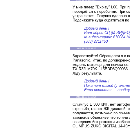
У мне плеер "Explay" L60. При 
передаётся с перебоями. При с
устраняется. Покупка сделана 
Подскажите куда обратиться по
Добрый день !
Вот адрес СЦ (М-ВИДЕО
М.видео-сервис 630084 Но
(383) 2711450
2009-11-07 08:39:27
Здравствуйте! Обращался я к в
Panasonic. Итак, по договорен
модель матрицы для поиска ее.
TX-R32LM70K - L5EDD8Q00036 -
Жду результата.
Добрый день !
Пока нет такой (у альт
Если появится — сообщ
2009-11-07 08:10:52
Олимпус Е 300 КИТ, нет автофо
стрельба, гаснет ЖК дисплей, 
получается, возможно по причин
таковой,в объективе что то или
наведения без резкости изобра
OLIMPUS ZUKO DIGITAL 14-45mm