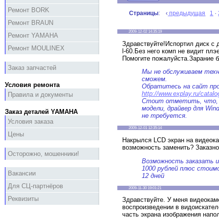
Ремонт BORK
Страницы
: ‹
предыдущая
1
·
Ремонт BRAUN
2009-12-02 14:35:19
Ремонт YAMAHA
Здравствуйте!Испортил диск с 
Ремонт MOULINEX
l-60.Без него комп не видит пл
Помогите пожалуйста.Зарание б
Заказ запчастей
Мы не обслуживаем техни
сможем.
Условия ремонта
Обратитесь на сайт пр
http://www.explay.ru/catalo
Правила и документы
Стоит отметить, что, с
модели, драйвер для Win
Заказ деталей YAMAHA
не требуется.
Условия заказа
2009-12-01 12:35:14
Цены
Накрылся LCD экран на видеокам
возможность заменить? Заказн
Осторожно, мошенники!
Возможность заказать и
1000 рублей плюс стоимос
Вакансии
12 дней
Для СЦ-партнёров
2009-11-30 19:01:21
Реквизиты
Здравствуйте. У меня видеока
воспроизведении в видоискател
часть экрана изображения напол