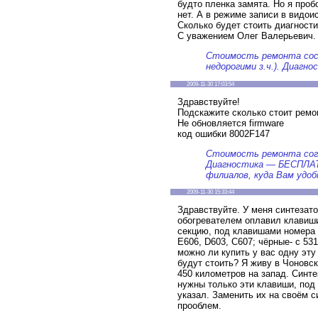
будто пленка замята. Но я проб
нет. А в режиме записи в видо
Сколько будет стоить диагности
С уважением Олег Валерьевич.
Стоимость ремонта сост
недорогими з.ч.). Диаг
2009-11-30 17:03:54
Здравствуйте!
Подскажите сколько стоит ремон
Не обновляется firmware
код ошибки 8002F147
Стоимость ремонта согл
Диагностика — БЕСПЛАТ
филиалов, куда Вам удоб
2009-11-30 15:33:44
Здравствуйте. У меня синтезат
обогревателем оплавил клавиши
секцию, под клавишами номера -
E606, D603, C607; чёрные- с 53
можно ли купить у вас одну эту
будут стоить? Я живу в Чоновск
450 километров на запад. Синте
нужны только эти клавиши, под
указал. Заменить их на своём с
прооблем.