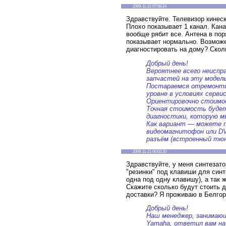
2009-11-21 07:58:24
Здравствуйте. Телевизор кинеск
Плохо показывает 1 канал. Кана
вообще рябит все. Антена в пор
показывает нормально. Возмож
диагностировать на дому? Скол
Добрый день!
Вероятнее всего неиспр
запчастей на эту модель
Постараемся отремонти
уровне в условиях серви
Ориентировочно стоимос
Точная стоимость будет
диагностики, которую м
Как вариант — можете п
видеомагнитофон или D
разъём (встроенный тюн
2009-11-21 00:02:20
Здравствуйте, у меня синтезат
"резинки" под клавиши для синт
одна под одну клавишу), а так 
Скажите сколько будут стоить д
доставки? Я проживаю в Белгор
Добрый день!
Наш менеджер, занимающ
Yamaha, ответил вам на 