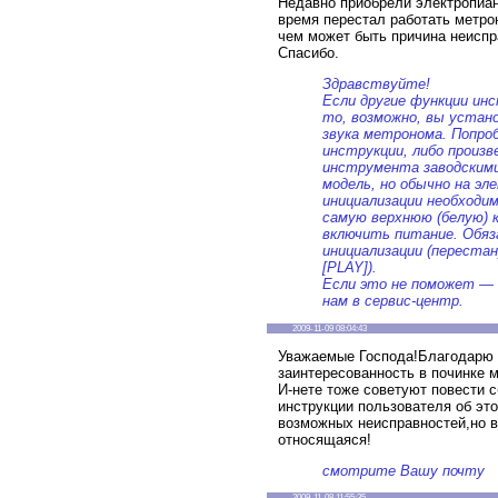
Недавно приобрели электропиан
время перестал работать метро
чем может быть причина неиспр
Спасибо.
Здравствуйте!
Если другие функции ин
то, возможно, вы устан
звука метронома. Попро
инструкции, либо произ
инструмента заводскими
модель, но обычно на эл
инициализации необходи
самую верхнюю (белую) к
включить питание. Обяз
инициализации (переста
[PLAY]).
Если это не поможет —
нам в сервис-центр.
2009-11-09 08:04:43
Уважаемые Господа!Благодарю 
заинтересованность в починке 
И-нете тоже советуют повести сб
инструкции пользователя об эт
возможных неисправностей,но в
относящаяся!
смотрите Вашу почту
2009-11-08 11:55:35