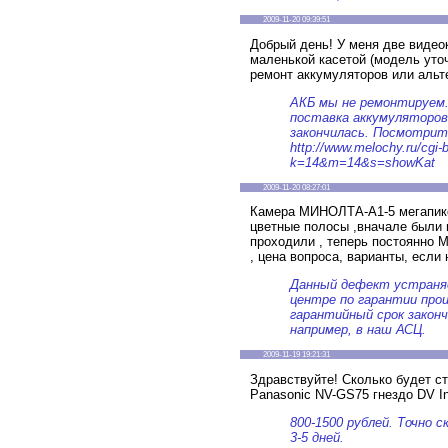
2009-11-20 09:39:51
Добрый день! У меня две видео
маленькой касетой (модель уто
ремонт аккумуляторов или альте
АКБ мы не ремонтируем.
поставка аккумуляторов
закончилась. Посмотрите
http://www.melochy.ru/cgi-b
k=14&m=14&s=showKat
2009-11-20 08:27:01
Камера МИНОЛТА-А1-5 мегапикс
цветные полосы ,вначале были 
проходили , теперь постоянно 
, цена вопроса, варианты, если н
Данный дефект устраня
центре по гарантии прои
гарантийный срок закон
например, в наш АСЦ.
2009-11-19 19:21:31
Здравствуйте! Сколько будет с
Panasonic NV-GS75 гнездо DV In
800-1500 рублей. Точно 
3-5 дней.