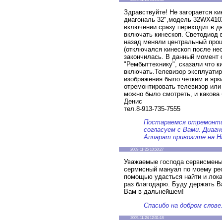
Здравствуйте! Не загорается к
диагональ 32",модель 32WX410X
включении сразу переходит в д
включать кинескоп. Светодиод 
назад меняли центральный проц
(отключался кинескоп после нес
закончилась. В данный момент 
"Рембыттехнику", сказали что к
включать.Телевизор эксплуатиро
изображения было четким и ярк
отремонтировать телевизор или
можно было смотреть, и какова 
Денис
тел.8-913-735-7555
Постараемся отремонт
согласуем с Вами. Диаг
Аппарат привозите на Н
2009-11-25 10:50:27
Уважаемые господа сервисмены!
сермисный мануал по моему ре
помощью удасться найти и лок
раз благодарю. Буду держать В
Вам в дальнейшем!
Спасибо на добром слове
2009-11-24 12:31:18