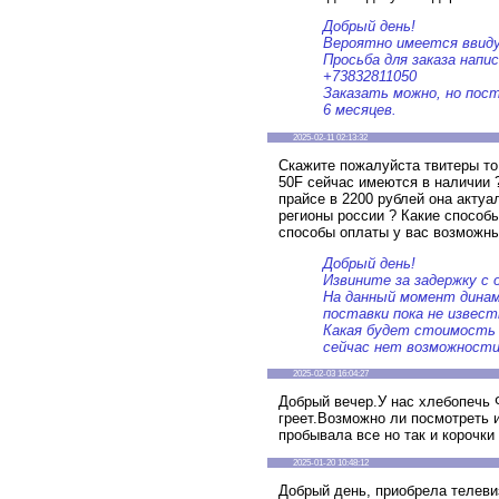
Добрый день!
Вероятно имеется ввид
Просьба для заказа напи
+73832811050
Заказать можно, но поста
6 месяцев.
2025-02-11 02:13:32
Скажите пожалуйста твитеры т
50F сейчас имеются в наличии ?
прайсе в 2200 рублей она актуа
регионы россии ? Какие способы
способы оплаты у вас возможны
Добрый день!
Извините за задержку с
На данный момент динами
поставки пока не извест
Какая будет стоимость 
сейчас нет возможности
2025-02-03 16:04:27
Добрый вечер.У нас хлебопечь 
греет.Возможно ли посмотреть и
пробывала все но так и корочки
2025-01-20 10:48:12
Добрый день, приобрела телеви