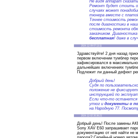
Не видя аппарат сказат
Ремонт будет стоить от
случаях может понадоби
тюнера вместе с платой,
Точнее стоимость ремо
после диагностики в на
стоимость ремонта обя
заказчиком. Диагностика
бесплатная
! даже в сл
2024-12-09 07:13:11
Здравствуйте! 2 дня назад прио
первом включении тумблер пер
зафиксировался в максимальном
дальнейших включениях тумбле
Подлежит ли данный дефект ре
Добрый день!
Судя по пользовательско
положение не фиксирует
инструкцией по эксплуат
Если что-то останется
утюг и
документы о по
на Народную 77. Посмот
2024-12-02 20:36:21
Добрый день! После замены АК
Sony XAV E60 запрашивает паро
документацию от неё найти не 
пароля? Серийный номер автома