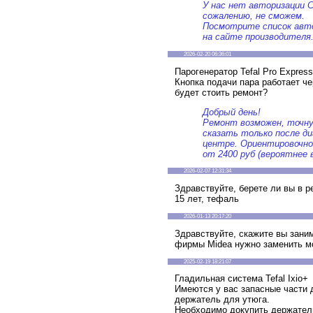
У нас нет авторизации C
сожалению, не сможем.
Посмотрите список авт
на сайте производителя
2026-02-20 06:36:01
Парогенератор Tefal Pro Express
Кнопка подачи пара работает че
будет стоить ремонт?
Добрый день!
Ремонт возможен, точн
сказать только после д
центре. Ориентировочн
от 2400 руб (вероятнее 
2026-02-07 12:31:34
Здравствуйте, берете ли вы в р
15 лет, тефаль
2026-01-13 20:17:20
Здравствуйте, скажите вы зани
фирмы Midea нужно заменить м
2025-02-19 18:21:07
Гладильная система Tefal Ixio+
Имеются у вас запасные части 
держатель для утюга.
Необходимо докупить держатель