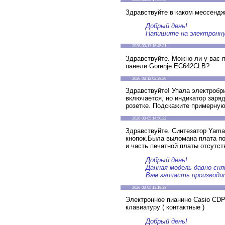
Здравствуйте в каком мессенд
Добрый день!
Напишите на электронную
2026-03-17 16:45:31
Здравствуйте. Можно ли у вас 
панели Gorenje EC642CLB?
2026-03-12 02:39:26
Здравствуйте! Упала электробри
включается, но индикатор заряд
розетке. Подскажите примерную
2026-03-05 14:50:22
Здравствуйте. Синтезатор Yam
кнопок.Была выломана плата 
и часть печатной платы отсутст
Добрый день!
Данная модель давно сн
Вам запчасть производи
2026-03-05 13:19:38
Электронное пианино Casio CDP-
клавиатуру ( контактные )
Добрый день!