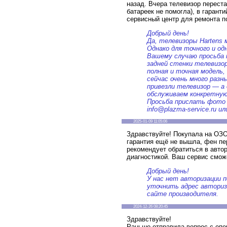
назад. Вчера телевизор переста
батареек не помогла), в гарант
сервисный центр для ремонта п
Добрый день!
Да, телевизоры Hartens 
Однако для точного и од
Вашему случаю просьба 
задней стенки телевизор
полная и точная модель,
сейчас очень много разн
привезли телевизор — а 
обслуживаем конкретную
Просьба прислать фото ш
info@plazma-service.ru и
2025-01-09 11:05:06
Здравствуйте! Покупала на ОЗОН
гарантия ещё не вышла, фен пе
рекомендует обратиться в авто
диагностикой. Ваш сервис смож
Добрый день!
У нас нет авторизации п
уточнить адрес авториз
сайте производителя.
2024-12-26 08:20:45
Здравствуйте!
Раньше отправила вопрос с опе