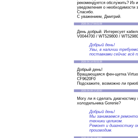
рекомендуется обслужить? Из 
уведомления о необходимости з
Спасибо.
С уважением, Дмитрий.
2026-04-17 04:01:09
День добрый. Интересует кабел
V0044700 / WT529800 / WT5298
Добрый день!
Увы, в наличии требуемо
поставками сейчас всё п
2026-04-14 05:53:39
Добрый день!
Вращающаяся фен-щетка Virtuos
CF9620F0
Подскажите, возможно ли приоб
2026-04-09 17:20:50
Могу ли я сделать диагностику
холодильника Gorenie?
Добрый день!
Мы занимаемся ремонто
техники целиком.
Ремонт и диагностику о
производим.
2026-03-30 17:39:55