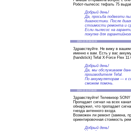
Робот-пылесос тефаль 75 выдаё
Добрый день!
Да, просьба подвезти пы
диагностики. После диа
стоимости ремонта и ср
Если пылесос на гаран
покупке для гарантийног
2024-12-25 08:33:19
Здравствуйте. Не вижу в вашем 
именно к вам. Есть у вас аккум
(handstick) Tefal X-Force Flex 
Добрый день!
Да, мы обслуживаем дан
производителя Tefal.
По аккумуляторам — к с
сможем помочь.
2024-12-11 07:06:00
Здравствуйте! Телевизор SONY
Пропадает сигнал на всех кана
обнаружил, что пропадает сигн
гнезда антенного входа.
Возможен ли ремонт (замена, п
ориентировочная стоимость рем
Добрый день!