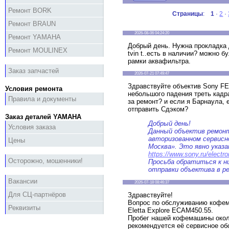
Ремонт BORK
Страницы
:
1
·
2
·
Ремонт BRAUN
2026-08-06 04:24:20
Ремонт YAMAHA
Добрый день. Нужна прокладк
Ремонт MOULINEX
tvin t..есть в наличии? можно 
рамки аквафильтра.
Заказ запчастей
2026-07-21 07:49:47
Здравствуйте объектив Sony F
Условия ремонта
небольшого падения треть кадр
Правила и документы
за ремонт? и если я Барнаула, 
отправить Сдэком?
Заказ деталей YAMAHA
Добрый день!
Условия заказа
Данный объектив ремон
авторизованном сервисн
Цены
Москва». Это явно указа
https://www.sony.ru/electro
Осторожно, мошенники!
Просьба обратиться к н
отправки объектива в р
Вакансии
2026-07-18 08:46:37
Для СЦ-партнёров
Здравствуйте!
Вопрос по обслуживанию кофем
Реквизиты
Eletta Explore ECAM450.55.
Пробег нашей кофемашины окол
рекомендуется её сервисное об