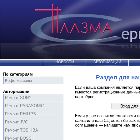
НОВОСТИ
АВТОРИЗАЦИИ
По категориям
Раздел для на
Кофе-машины
Если ваша компания является па
Авторизации
имеются регистрационные
данны
партнёров.
Ремонт SONY
Ремонт PANASONIC
Ремонт PHILIPS
Если у вас возникли сложности с
сайта или ваш СЦ хотел бы заклю
Ремонт JVC
соглашение —
напишите нам пис
Ремонт TOSHIBA
Ремонт BOSCH