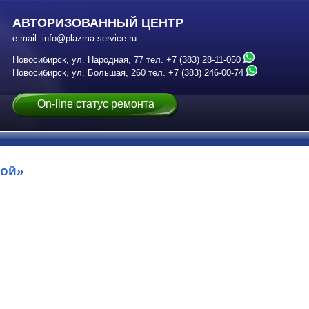
АВТОРИЗОВАННЫЙ ЦЕНТР
e-mail:
info@plazma-service.ru
Новосибирск, ул. Народная, 77
тел.
+7 (383) 28-11-050
Новосибирск, ул. Большая, 260
тел.
+7 (383) 246-00-74
On-line статус ремонта
кой»