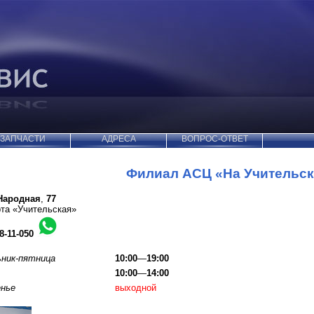
ЗАПЧАСТИ
АДРЕСА
ВОПРОС-ОТВЕТ
Филиал АСЦ «На Учительс
Народная
,
77
рта «Учительская»
8-11-050
ьник-пятница
10:00
—
19:00
10:00
—
14:00
енье
выходной