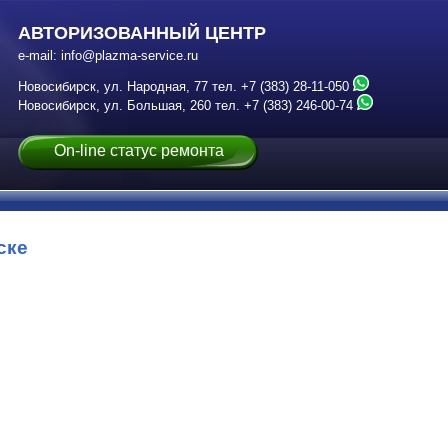
АВТОРИЗОВАННЫЙ ЦЕНТР
e-mail:
info@plazma-service.ru
Новосибирск, ул. Народная, 77
тел.
+7 (383) 28-11-050
Новосибирск, ул. Большая, 260
тел.
+7 (383) 246-00-74
On-line статус ремонта
ске