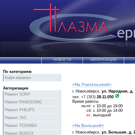
НОВОСТИ
АВТОРИЗАЦИИ
По категориям
Кофе-машины
«На Учительской»
Авторизации
г. Новосибирск,
ул. Народная, д. 
Ремонт SONY
тел.
+7 (383)
28-11-050
Время работы:
Ремонт PANASONIC
пн-пт:
с 10-00 до 19-00
Ремонт PHILIPS
сб:
с 10-00 до 14-00
вс
:
выходной
Ремонт JVC
«На Большой»
Ремонт TOSHIBA
г. Новосибирск,
ул. Большая, д. 
Ремонт BOSCH